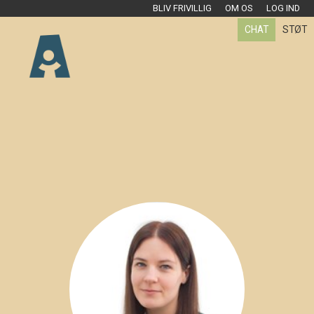
BLIV FRIVILLIG
OM OS
LOG IND
CHAT
STØT